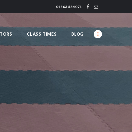
01563 534071
CTORS
CLASS TIMES
BLOG