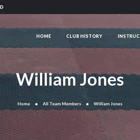
HOME
LD
CLUB HISTORY
SAKAI KARATE CLUB
INSTRUCTORS
Kilmarnock
HOME
CLUB HISTORY
INSTRU
CLASS TIMES
BLOG
TRADITIONS
FAQ’S
William Jones
CONTACT
Home
All Team Members
William Jones