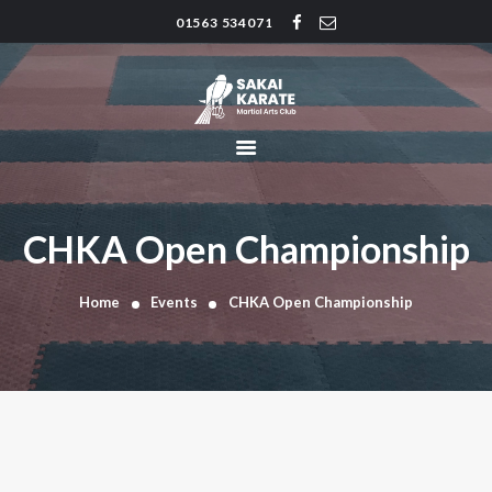
01563 534071
SAKAI KARATE CLUB
Kilmarnock
HOME
CLUB HISTORY
INSTRUCTORS
CLASS TIMES
CHKA Open Championship
BLOG
TRADITIONS
Home
Events
CHKA Open Championship
FAQ’S
CONTACT