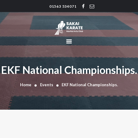
01563 534071
SAKAI KARATE CLUB
Kilmarnock
HOME
CLUB HISTORY
INSTRUCTORS
CLASS TIMES
EKF National Championships.
BLOG
TRADITIONS
Home
Events
EKF National Championships.
FAQ’S
CONTACT