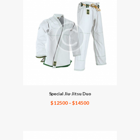
Special Jiu-Jitsu Duo
$
125
00
–
$
145
00