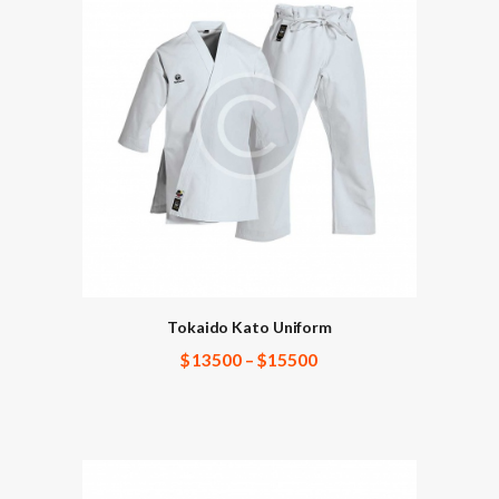
Tokaido Kato Uniform
$
135
00
–
$
155
00