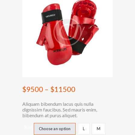
$
95
00
–
$
115
00
Aliquam bibendum lacus quis nulla
dignissim faucibus. Sed mauris enim,
bibendum at purus aliquet.
Size
Choose an option
L
M