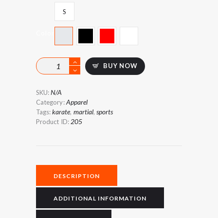
S
Color
Student
BUY NOW
Sparring
Gloves
quantity
N/A
SKU:
Apparel
Category:
karate
martial
sports
Tags:
,
,
205
Product ID:
DESCRIPTION
ADDITIONAL INFORMATION