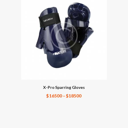
X-Pro Sparring Gloves
$
165
00
–
$
185
00