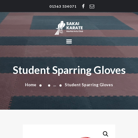
01563 534071
SAKAI KARATE CLUB
Kilmarnock
HOME
CLUB HISTORY
INSTRUCTORS
CLASS TIMES
Student Sparring Gloves
BLOG
TRADITIONS
Home
...
Student Sparring Gloves
FAQ’S
CONTACT