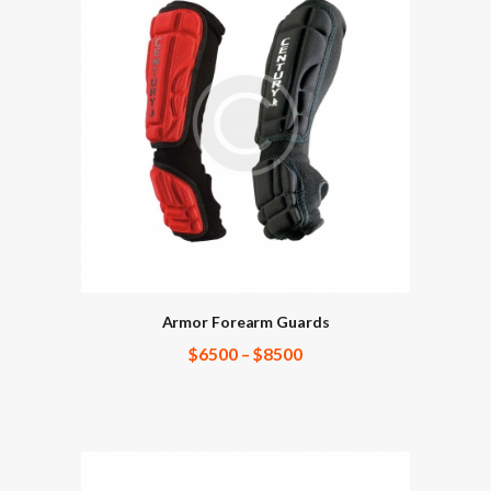
Armor Forearm Guards
$
65
00
–
$
85
00