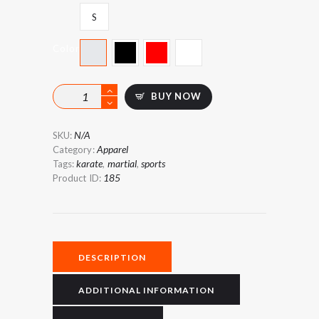
S
Color
Tokaido
BUY NOW
Kato
Uniform
quantity
N/A
SKU:
Apparel
Category:
karate
martial
sports
Tags:
,
,
185
Product ID:
DESCRIPTION
ADDITIONAL INFORMATION