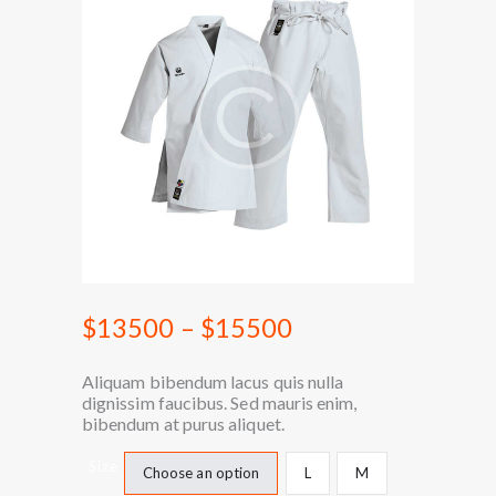
$
135
00
–
$
155
00
Aliquam bibendum lacus quis nulla
dignissim faucibus. Sed mauris enim,
bibendum at purus aliquet.
Size
Choose an option
L
M