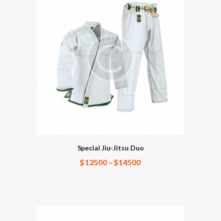
Special Jiu-Jitsu Duo
$
125
00
–
$
145
00