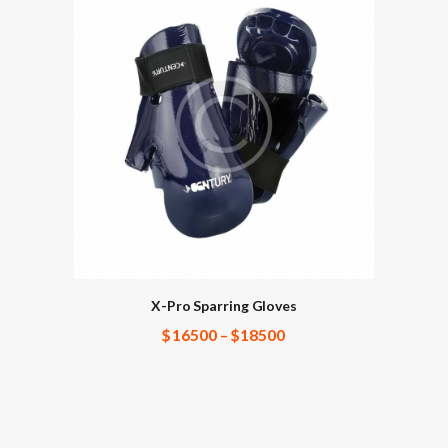
X-Pro Sparring Gloves
$
165
00
–
$
185
00